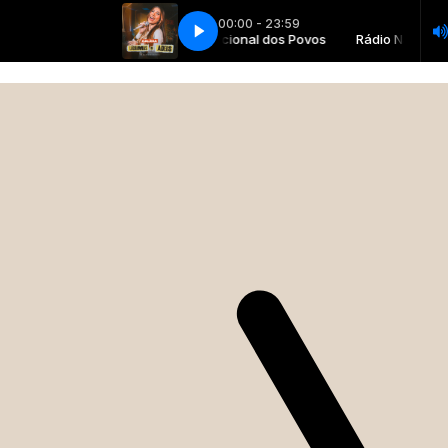
o
conteúdo