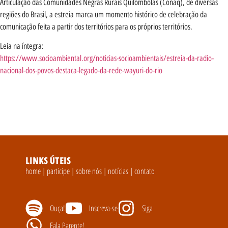
Articulação das Comunidades Negras Rurais Quilombolas (Conaq), de diversas
regiões do Brasil, a estreia marca um momento histórico de celebração da
comunicação feita a partir dos territórios para os próprios territórios.
Leia na íntegra:
https://www.socioambiental.org/noticias-socioambientais/estreia-da-radio-
nacional-dos-povos-destaca-legado-da-rede-wayuri-do-rio
LINKS ÚTEIS
home
|
participe
|
sobre nós
|
notícias
|
contato
Ouça!
Inscreva-se
Siga
Fala Parente!