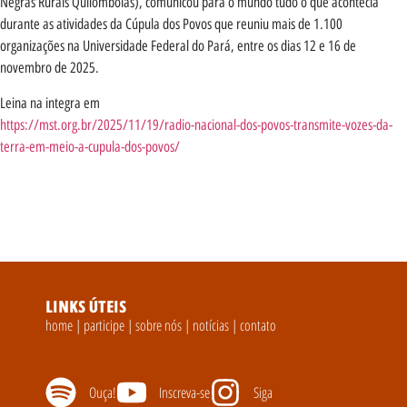
Negras Rurais Quilombolas), comunicou para o mundo tudo o que acontecia
durante as atividades da Cúpula dos Povos que reuniu mais de 1.100
organizações na Universidade Federal do Pará, entre os dias 12 e 16 de
novembro de 2025.
Leina na integra em
https://mst.org.br/2025/11/19/radio-nacional-dos-povos-transmite-vozes-da-
terra-em-meio-a-cupula-dos-povos/
LINKS ÚTEIS
home
|
participe
|
sobre nós
|
notícias
|
contato
Ouça!
Inscreva-se
Siga