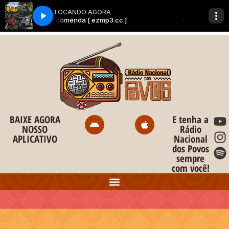
o
conteúdo
BAIXE AGORA
E tenha a
NOSSO
Rádio
APLICATIVO
Nacional
dos Povos
sempre
com você!