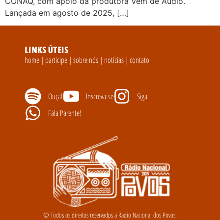
CONAQ, com apoio da produtora Vem de Áudio.
Lançada em agosto de 2025, […]
LINKS ÚTEIS
home
|
participe
|
sobre nós
|
notícias
|
contato
Ouça!
Inscreva-se
Siga
Fala Parente!
© Todos os direitos reservadps a Radio Nacional dos Povos.