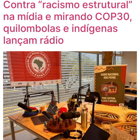
Contra “racismo estrutural”
na mídia e mirando COP30,
quilombolas e indígenas
lançam rádio